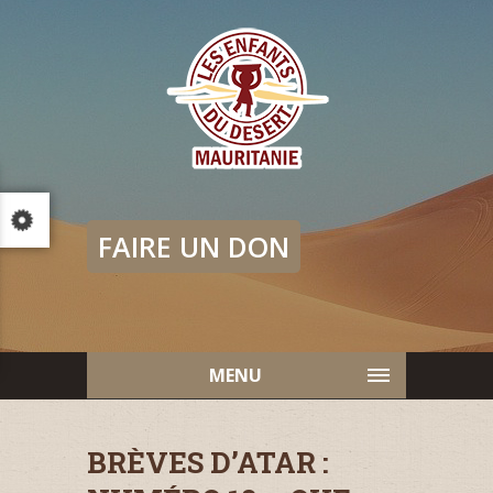
FAIRE UN DON
MENU
BRÈVES D’ATAR :